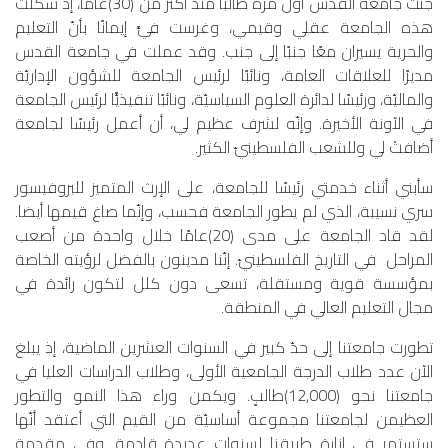
جئتُ جامعةَ القدس أوّل مرة طالبًا منذ أكثر من (30)عامًا، إذ شكّلت
هذه الجامعة عقلي وقيمي، وغرست فيَّ إيمانًا بأنّ التعليم
والحرية يسيران معًا جنبًا إلى جنب. وقد عملت في جامعة القدس
مديرًا للعلاقات العامة، ونائبًا لرئيس الجامعة للشؤون الإداريّة
والماليّة، ورئيسًا لدائرة العلوم السياسيّة، ونائبًا تنفيذيًّا لرئيس الجامعة
في الآونة الأخيرة. وإنّه لشرف عظيم لي، أن أعمل رئيسًا لجامعة
أضافتْ لي وللشعب الفلسطينيّ الكثير.
سأبني أثناء خدمتي رئيسًا للجامعة، على الإرث المتميز للبروفيسور
سري نسيبة، الذي لم يطور الجامعة فحسب، وإنّما صاغ قيمها أيضا.
لقد قاد الجامعة على مدى (20)عامًا خلال واحدة من أصعب
المراحل في التاريخ الفلسطينيّ. إنّنا مدينون بالفضل لرؤيته الخاصة
بمؤسسة قوية ومستقلة، تسعى دون كلل لتكون رائدة في
مجال التعليم العالي في المنطقة.
تطورت جامعتنا إلى حدّ كبير في السنوات العشرين الماضية، إذ يبلغ
الآن عدد طلاب الدرجة الجامعية الأولى، وطلاب الدراسات العليا في
جامعتنا نحو (12,000)طالبٍ. ويكمن وراء هذا النمو والتطور
العظيمن لجامعتنا مجموعة أساسيّة من القيم التي أعتقد أنّها
ستستمر في إنارة طريقنا لسنوات عديدة قادمة. وفي مقدمة