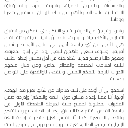
وللمساواة، وللفنون الجميلة، ولحرمة الفرد، وللمسؤوليّة
الاجتماعيّة وللعدالة. والأهم من ذلك، الإيمان بمستقبل شعبنا
ووطننا.
ونحن نوفر جوّا من الحرية ونشجع الابتكار، حتى نتمكن من تحقيق
التميّز في الأكاديميات والبحوث، ونفخر بأن لدينا إنتاجيّة بحثيّة للفرد،
هي الأعلى من أيّ جامعة أخرى في الشرق الأوسط وشمال
أفريقيا، وسوف نسعى جاهدين لنبقى روادًا في إنتاج المعرفة.
ونقوم حاليا بإصلاح قدرتنا الأكاديميّة من أجل تحسين إعداد الطلاب
لتلبية احتياجات المجتمع والقطاع الخاص، ومن خلال منحهم
الأدوات اللازمة للتفكير التحليليّ والنقدي ّوالقدرة على التواصل
بفعالية.
اسمحوا لي أن أؤكد على ثلاث مبادرات من شأنها تعزيز هذا الهدف.
أولها: أنّنا قمنا بإعداد مساق حول "اللغة والتفكير" وإدراجه ضمن
المقررات المطلوبة لجميع طلبة المرحلة الجامعيّة الأولى في
جامعة القدس. صُمّم هذا المساق لإكساب الطلاب مهارات التفكير
والاتصال الجامعية. كما أنّنا نقوم بتعزيز متطلبات إجادة اللغة
الإنجليزية لجميع الطلاب، بُغية تسهيل حصولهم على فرص البحث