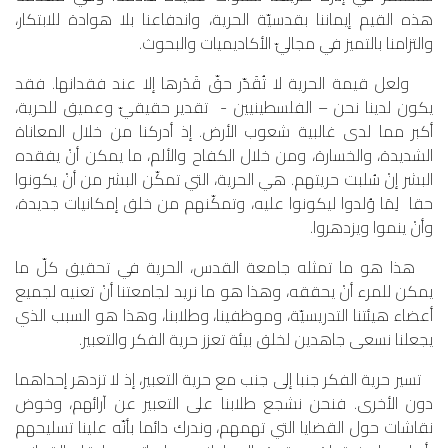
هذه القيم إيماننا بقدسيّة الحرية، واندفاعنا بلا هوادة للابتكار،
والتزامنا بالتميز في مجاليّ الأكاديميات والبحوث.
ولعل قيمة الحرية لا تُقَدّر حقّ قَدْرها إلا عند فقدانها. فقد
يكون لدينا نحن – الفلسطينيين - تقدير حقيقيّ وعميق للحرية،
أكبر مما لدى غالبية شعوب الأرض. إذ أدركنا من خلال المعاناة
الشديدة، والخسارة، ومن خلال الكفاح والألم، ما يمكن أنْ يفقده
البشر إنْ سُلبت حريتهم. هي الحرية، التي تمكّن البشر من أنْ يكونوا
حقا لِمَا وُلدوا ليكونوا عليه، وتمكّنهم من خلق إمكانيات جديدة،
وأنْ ينموا ويزدهروا.
هذا هو ما تمثله جامعة القدس، الحرية في تحقيق كلّ ما
يمكن للمرء أنْ يحققه، وهذا هو ما نريد لجامعتنا أنْ تعنيه لجميع
أعضاء هيئتنا التدريسيّة، وموظفينا، وطلابنا، وهذا هو السبب الذي
يجعلنا نسعى جاهدين لخلق بيئة تعزز حرية الفكر والتعبير.
تسير حرية الفكر جنبا إلى جنب مع حرية التعبير، إذ لا تزدهر إحداهما
دون الأخرى. فنحن نشجع طلابنا على التعبير عن آرائهم، وخوض
نقاشات حول القضايا التي تهمهم، وندرك دائما بأنّه علينا تسليحهم