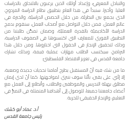
والتبادل المعرفيّ، وإعداد أولئك الذين يرغبون بالالتحاق بالدراسات
العليا. وأخيرا، سنبدأ في هذا العام بتطبيق نظام الدراسة المزدوج،
الذي يجمع بين النظريّة، من خلال الحصص الدراسيّة، والخبرة في
عالم العمل. فمن خلال التواصل مع أصحاب العمل، سنقوم بدمج
الدراسة الأكاديميّة بالقدرة العمليّة، وضمان تمكُّن طلبتنا من
التطبيق الفوري للمعارف التي اكتسبوها في الصفوف الدراسية،
وذلك لتحقيق الإنجاز في الحقول التي اختاروها. ومن خلال هذا
البرنامج، سيكتسب الطلاب مهارات عملية قيمة، وبذلك تشارك
جامعة القدس في تعزيز الاقتصاد الفلسطينيّ.
ما من شك فيه أنّ المستقبل يطرح أمامنا تحديات جديدة وصعبة،
إلا إنّني على يقين، بأنّنا سوف ننبري لمواجهتها. كما أنّ لدي إيمان
مطلق بهيئة التدريس والموظفين والطلاب، وأتطلع إلى العمل مع
أعضاء جامعتنا جميعا، للوصول إلى أهدافنا المتمثلة في التميُّز في
التعليم، والإنجاز الحقيقيّ للحرية.
أ.د. عماد أبو كشك
رئيس جامعة القدس