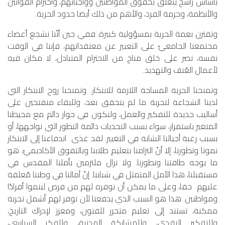
بأساس راسخ يتعلق بحقوق المواطنين وواجباتهم، واحترام القوانين
والأنظمة، وحرمة الفرد، والأهم من ذلك أيضا حدود الحرية.
وتقترن نعمة الحرية بمسؤولية كبيرة. ففي حين أنّنا نشجع أعضاء
مجتمعنا الجامعيّ على التعبير عن معتقداتهم، فإننا في الوقت
نفسه، نصر على خلق مناخ من الاحترام المتبادل، لا مكان فيه
لأعمال العُنف والتهديد.
وتمنحنا الحرية المساحة اللازمة للابتكار. وتمنحنا روح الابتكار التي
لدينا الشجاعة لتجربة ما لم يتحقق بعد، وللبقاء منفتحين على
أساليب جديدة للتفكير والعمل، ولنكون في حوار دائم مع محيطنا
المتغير باستمرار، سواء بسبب التحديات دائمة التطور التي نواجهها، أو
بسبب رغبة أجيالنا الشابة في التغيير. لقد غذى اندفاعنا إلى الابتكار
نمونا وتطورنا، إلا أنّ التزامنا بتعليم طلابنا وبالتفوق الأكاديميّ، هو
ما يوجه طاقتنا وتطورنا. ولا نزال ملتزمين بأملنا المقدس في
مستقبلنا، هذا الأمل المتمثل في شبابنا. إنّ آمالنا في وطننا مُعلقة
عليهم حقا، وعلى ما يمكن أن نوفره لهم من فرص لينموا أفرادًا
ومواطنين. هذا هو السبب الذي يدفعنا لأن نوفر لهم أشمل تجربة
ممكنة، تستند إلى تعليم متحرر للفنون، ومعزز لإدراك التاريخ،
وللتفكير النقدي، وللمشاركة المدنية، وللفكر السياسي،