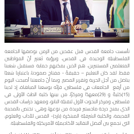
تأسست جامعة القدس قبل عقدين من الزمن بوصفها الجامعة
الفلسطينيّة الوحيدة في القدس، وبرؤية تَعتبِر أنّ المواطنين
المتعلمين المستنيرين، هم الذين يمكنهم حماية مستقبل شعبنا
فقط. لقد كان التعليم – حقيقةً - مفتاح صمودنا، باعتبارنا شعبًا
يناضل من أجل الحرية وتقرير المصير. وبما أنّ جامعتنا أصبحت اليوم
من أرفع الجامعات في فلسطين، فإنّه بوسعنا المباهاة، إذ لدينا
(15)كليةً و (29)معهدًا ومركزًا، من بينها كلية الطبّ الأولى في
فلسطين، ومركز البحوث الأول لتقنيّة النانو، ومعهد دراسات القدس
الذي يمنح درجة ماجستير فريدة من نوعها، وهي: تختص بالمدينة
القديمة، والكلية الشرفيّة المبتكرة (بارد)- القدس للآداب والعلوم،
التي تجمع بين أفضل التقاليد الأكاديميّة الأمريكيّة والفلسطينيّة.