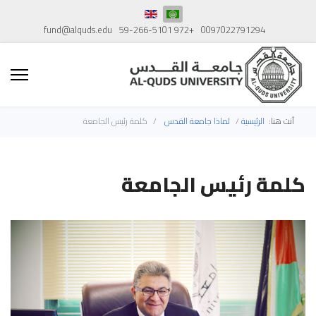
fund@alquds.edu
+972 59-266-5101
0097022791294
أنت هنا:
الرئيسية
لماذا جامعة القدس
كلمة رئيس الجامعة
كلمة رئيس الجامعة