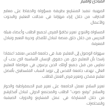
المبادئ والقيم
المهنية: تنفيذ المشاريع بطريقة مسؤولة والحفاظ على معايير
الاحتراف من خلال إثراء مهاراتنا في مجالات التعليم والبحوث
والأعمال.
المساواة والتنوع: تعزيز تكافؤ الفرص لجميع الطلاب وأعضاء هيئة
التدريس من خلال خلق منصة لتبادل للأفكار، وحرية التعبير وتبادل
المعرفة.
سهولة الوصول إلى التعليم: هنا، في جامعة القدس نعتقد اعتقادا
راسخا بأن التعليم حق من حقوق الإنسان الأساسية التي يجب أن
تمارس من قبل جميع أولئك الذين يرغبون في مواصلة التعليم
العالي. تهدف جامعة القدس إلى تزويد الشباب الفلسطيني بأفضل
تعليم ممكن، وتعزيز فرص العمل للطلاب.
تعزيز السلام: تعمل الجامعة على تعزيز قيم الديمقراطية والحوار
والسلام "برفع صوت" الطلاب والمجتمع الدولي لتبادل أفكارهم
من خلال المشاركة في عمل المشاريع والدورات الصيفية
والمحاضرات.